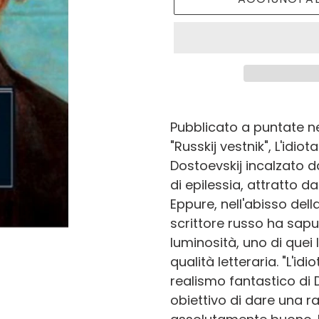
Inserimento
del
Pubblicato a puntate ne
prodotto
"Russkij vestnik", L'idi
nel
Dostoevskij incalzato d
carrello
di epilessia, attratto da
Eppure, nell'abisso dell
scrittore russo ha sap
luminosità, uno di quei li
qualità letteraria. "L'idio
realismo fantastico di D
obiettivo di dare una r