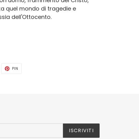
Un uomo, frammento del Cristo,
ta quel mondo di tragedie e
sia dell'Ottocento.
WITTA
PINNA
PIN
U
SU
WITTER
PINTEREST
ISCRIVITI