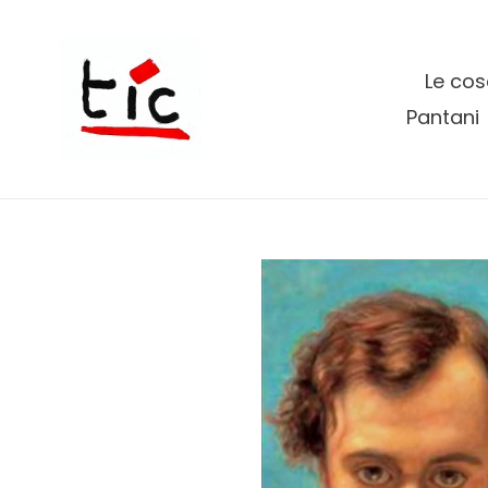
Vai
direttamente
ai
Le cos
contenuti
Pantani