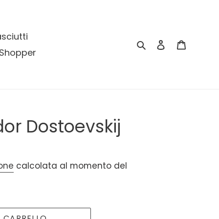
ciutti
Cerca
Accedi
Carrell
Shopper
edor Dostoevskij
ione
calcolata al momento del
L CARRELLO