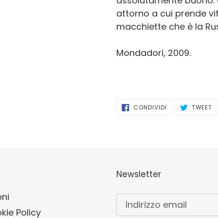
assolutamente buono. 
attorno a cui prende vi
macchiette che è la Rus
Mondadori, 2009.
CONDIVIDI
T
CONDIVIDI
TWEET
SU
S
FACEBOOK
T
Newsletter
oni
kie Policy