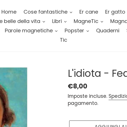
Home
Cose fantastiche
Er cane
Er gatto
e belle della vita
Libri
MagneTic
Magnas
Parole magnetiche
Popster
Quaderni
Tic
L'idiota - F
Prezzo
€8,00
di
Imposte incluse.
Spediz
pagamento.
listino
AGGIUNGI A