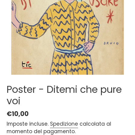
Poster - Ditemi che pure
voi
Prezzo
€10,00
di
Imposte incluse.
Spedizione
calcolata al
momento del pagamento.
listino