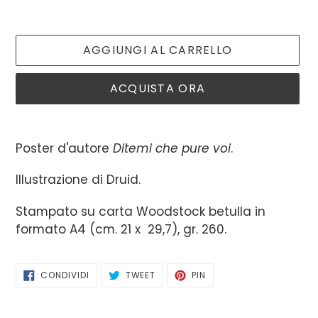
AGGIUNGI AL CARRELLO
ACQUISTA ORA
Inserimento
del
Poster d'autore
Ditemi che pure voi
.
prodotto
nel
Illustrazione di Druid.
carrello
Stampato su carta Woodstock betulla in
formato A4 (cm. 21 x 29,7), gr. 260.
CONDIVIDI
TWITTA
PINNA
CONDIVIDI
TWEET
PIN
SU
SU
SU
FACEBOOK
TWITTER
PINTEREST